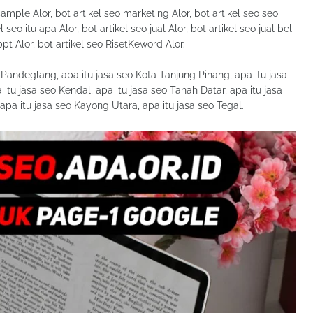
sample Alor, bot artikel seo marketing Alor, bot artikel seo seo
l seo itu apa Alor, bot artikel seo jual Alor, bot artikel seo jual beli
 ppt Alor, bot artikel seo RisetKeword Alor.
o Pandeglang, apa itu jasa seo Kota Tanjung Pinang, apa itu jasa
itu jasa seo Kendal, apa itu jasa seo Tanah Datar, apa itu jasa
apa itu jasa seo Kayong Utara, apa itu jasa seo Tegal.