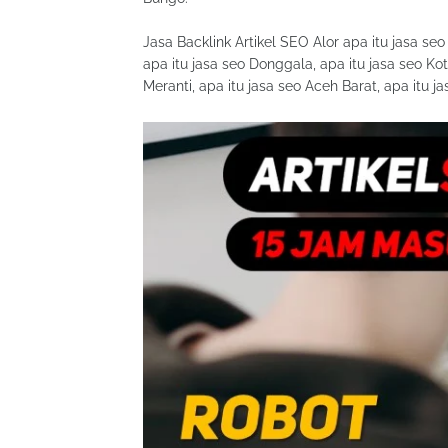
Jasa Backlink Artikel SEO Alor apa itu jasa se
apa itu jasa seo Donggala, apa itu jasa seo Ko
Meranti, apa itu jasa seo Aceh Barat, apa itu 