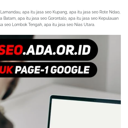
o Lamandau, apa itu jasa seo Kupang, apa itu jasa seo Rote Ndao,
ta Batam, apa itu jasa seo Gorontalo, apa itu jasa seo Kepulauan
jasa seo Lombok Tengah, apa itu jasa seo Nias Utara.