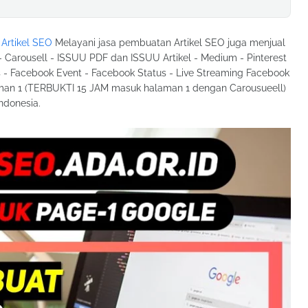
Artikel SEO
Melayani jasa pembuatan Artikel SEO juga menjual
 - Carousell - ISSUU PDF dan ISSUU Artikel - Medium - Pinterest
 - Facebook Event - Facebook Status - Live Streaming Facebook
n 1 (TERBUKTI 15 JAM masuk halaman 1 dengan Carousueell)
ndonesia.