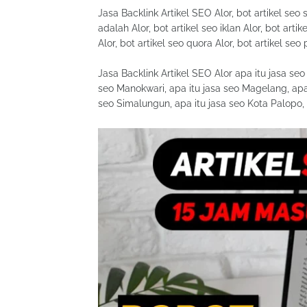
Jasa Backlink Artikel SEO Alor, bot artikel seo 
adalah Alor, bot artikel seo iklan Alor, bot artike
Alor, bot artikel seo quora Alor, bot artikel seo
Jasa Backlink Artikel SEO Alor apa itu jasa se
seo Manokwari, apa itu jasa seo Magelang, apa 
seo Simalungun, apa itu jasa seo Kota Palopo, 