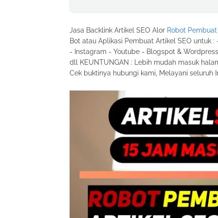
Jasa Backlink Artikel SEO Alor
Robot Pembuat 
Bot atau Aplikasi Pembuat Artikel SEO untuk :
- Instagram - Youtube - Blogspot & Wordpress
dll KEUNTUNGAN : Lebih mudah masuk halama
Cek buktinya hubungi kami, Melayani seluruh I