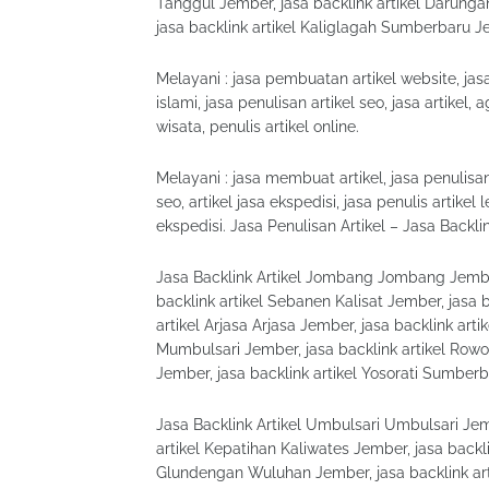
Tanggul Jember, jasa backlink artikel Darunga
jasa backlink artikel Kaliglagah Sumberbaru J
Melayani : jasa pembuatan artikel website, jasa 
islami, jasa penulisan artikel seo, jasa artikel, 
wisata, penulis artikel online.
Melayani : jasa membuat artikel, jasa penulisan a
seo, artikel jasa ekspedisi, jasa penulis artikel 
ekspedisi. Jasa Penulisan Artikel – Jasa Back
Jasa Backlink Artikel Jombang Jombang Jember
backlink artikel Sebanen Kalisat Jember, jasa 
artikel Arjasa Arjasa Jember, jasa backlink art
Mumbulsari Jember, jasa backlink artikel Rowo
Jember, jasa backlink artikel Yosorati Sumber
Jasa Backlink Artikel Umbulsari Umbulsari Jem
artikel Kepatihan Kaliwates Jember, jasa backl
Glundengan Wuluhan Jember, jasa backlink arti