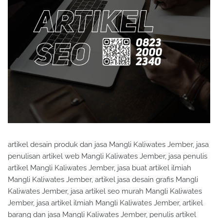
artikel desain produk dan jasa Mangli Kaliwates Jember, jasa
penulisan artikel web Mangli Kaliwates Jember, jasa penulis
artikel Mangli Kaliwates Jember, jasa buat artikel ilmiah
Mangli Kaliwates Jember, artikel jasa desain grafis Mangli
Kaliwates Jember, jasa artikel seo murah Mangli Kaliwates
Jember, jasa artikel ilmiah Mangli Kaliwates Jember, artikel
barang dan jasa Mangli Kaliwates Jember, penulis artikel