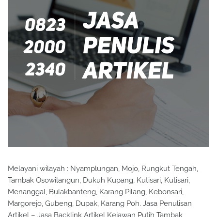
Melayani wilayah : Nyamplungan, Mojo, Rungkut Tengah,
Tambak Osowilangun, Dukuh Kupang, Kutisari, Kutisari,
Menanggal, Bulakbanteng, Karang Pilang, Kebonsari,
Margorejo, Gubeng, Dupak, Karang Poh. Jasa Penulisan
Artikel – Jasa Backlink Artikel Kejawan Putih Tambak