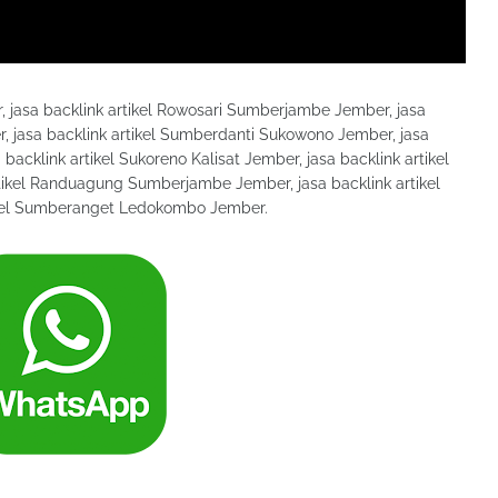
r, jasa backlink artikel Rowosari Sumberjambe Jember, jasa
, jasa backlink artikel Sumberdanti Sukowono Jember, jasa
 backlink artikel Sukoreno Kalisat Jember, jasa backlink artikel
rtikel Randuagung Sumberjambe Jember, jasa backlink artikel
ikel Sumberanget Ledokombo Jember.