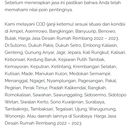
Sebelum menerapkan jasa ini pastikan bahwa Anda telah
memahami nilai-poin pentingnya.
Kami melayani COD (janji ketemu) sesuai situasi dan kondisi
di Ampel, Asemrowo, Bangkingan, Banyuurip, Benowo,
Bulak, Harga Jasa Desain Rumah Rembang 2022 – 2023.
Dr.Sutomo, Dukuh Pakis, Dukuh Setro, Embong Kaliasin,
Genteng, Gunung Anyar, Jagir, Jepara, Kali Rungkut, Kalisari,
Kebonsari, Kedung Baruk, Kejawan Putih Tambak,
Kemayoran, Keputran, Ketintang, Krembangan Selatan,
Kutisari, Made, Manukan Kulon, Medokan Semampir,
Menanggal, Ngagel, Nyamplungan, Pagesangan, Pakal,
Pegirian, Perak Timur, Pradah Kalikendal, Rangkah,
Romokalisari, Sawahan, Sawunggaling, Sidosermo, Sidotopo
Wetan, Siwalan Kerto, Sono Kuwijenan, Surabaya,
Tambakrejo, Tambaksari, Tegalsari, Ujung, Warugunung,
Wonorejo. Atau daerah lainnya di Surabaya. Harga Jasa
Desain Rumah Rembang 2022 – 2023.