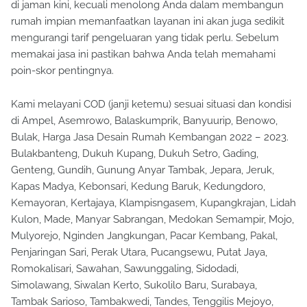
Jasa arsitek desain rumah memang benar-benar dibutuhkan
di jaman kini, kecuali menolong Anda dalam membangun
rumah impian memanfaatkan layanan ini akan juga sedikit
mengurangi tarif pengeluaran yang tidak perlu. Sebelum
memakai jasa ini pastikan bahwa Anda telah memahami
poin-skor pentingnya.
Kami melayani COD (janji ketemu) sesuai situasi dan kondisi
di Ampel, Asemrowo, Balaskumprik, Banyuurip, Benowo,
Bulak, Harga Jasa Desain Rumah Kembangan 2022 – 2023.
Bulakbanteng, Dukuh Kupang, Dukuh Setro, Gading,
Genteng, Gundih, Gunung Anyar Tambak, Jepara, Jeruk,
Kapas Madya, Kebonsari, Kedung Baruk, Kedungdoro,
Kemayoran, Kertajaya, Klampisngasem, Kupangkrajan, Lidah
Kulon, Made, Manyar Sabrangan, Medokan Semampir, Mojo,
Mulyorejo, Nginden Jangkungan, Pacar Kembang, Pakal,
Penjaringan Sari, Perak Utara, Pucangsewu, Putat Jaya,
Romokalisari, Sawahan, Sawunggaling, Sidodadi,
Simolawang, Siwalan Kerto, Sukolilo Baru, Surabaya,