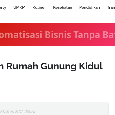
erty
UMKM
Kuliner
Kesehatan
Pendidikan
Tran
omatisasi Bisnis Tanpa Ba
in Rumah Gunung Kidul
FTAR HARGA DISINI